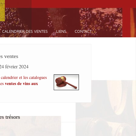
CALENDRIER DES VENTES
LIENS
CONTACT
es
ventes
24 février 2024
 calendrier et les catalogues
ventes de vins aux
nes
es
trésors