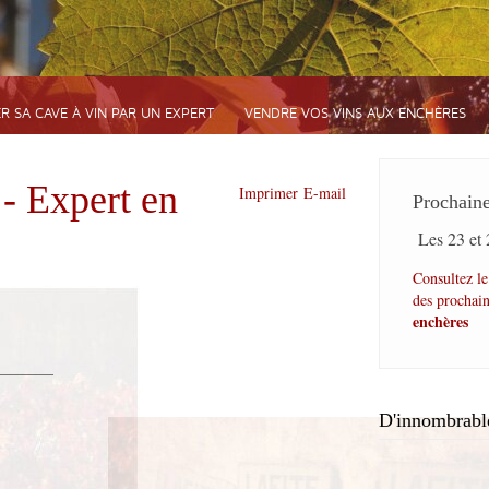
ER SA CAVE À VIN PAR UN EXPERT
VENDRE VOS VINS AUX ENCHÈRES
 Expert en
Imprimer
E-mail
Prochain
Les 23 et 
Consultez le
des prochai
enchères
_______
D'innombrabl