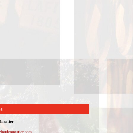
es
Maratier
claudemaratier.com