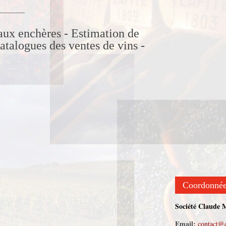
_______
 aux enchères - Estimation de
catalogues des ventes de vins -
Coordonné
Société Claude 
Email:
contact@